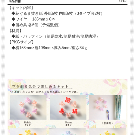
【キット内容】
◆花ぐるま抜き紙 外紙6枚 内紙6枚（3タイプ各2枚）
◆ワイヤー 185mmｘ6本
◆留め具 各6個（予備数個）
【材質】
◆紙・パラフィン（簡易防水/簡易耐油/簡易防湿）
【PKGサイズ】
◆横153mm×縦198mm×厚み5mm/重さ34ｇ