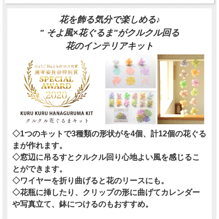
花を飾る気分で楽しめる♪
" そよ風×花ぐるま"がクルクル回る
花のインテリアキット
◇1つのキットで3種類の形状がを4個、計12個の花ぐる
まが作れます。
◇窓辺に吊るすとクルクル回り心地よい風を感じるこ
とができます。
◇ワイヤーを折り曲げると花のリースにも。
◇花瓶に挿したり、クリップの形に曲げてカレンダー
や写真立て、鉢につけるのもおすすめ。