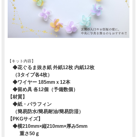
【キット内容】
◆花ぐるま抜き紙 外紙12枚 内紙12枚
（3タイプ各4枚）
◆ワイヤー 185mmｘ12本
◆留め具 各12個（予備数個）
【材質】
◆紙・パラフィン
（簡易防水/簡易耐油/簡易防湿）
【PKGサイズ】
◆横210mm×縦210mm×厚み5mm
重さ50ｇ