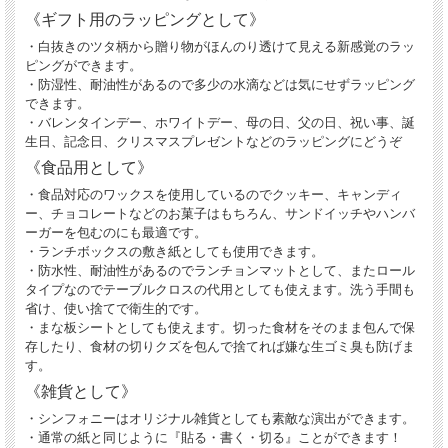
《ギフト用のラッピングとして》
・白抜きのツタ柄から贈り物がほんのり透けて見える新感覚のラッ
ピングができます。
・防湿性、耐油性があるので多少の水滴などは気にせずラッピング
できます。
・バレンタインデー、ホワイトデー、母の日、父の日、祝い事、誕
生日、記念日、クリスマスプレゼントなどのラッピングにどうぞ
《食品用として》
・食品対応のワックスを使用しているのでクッキー、キャンディ
ー、チョコレートなどのお菓子はもちろん、サンドイッチやハンバ
ーガーを包むのにも最適です。
・ランチボックスの敷き紙としても使用できます。
・防水性、耐油性があるのでランチョンマットとして、またロール
タイプなのでテーブルクロスの代用としても使えます。洗う手間も
省け、使い捨てで衛生的です。
・まな板シートとしても使えます。切った食材をそのまま包んで保
存したり、食材の切りクズを包んで捨てれば嫌な生ゴミ臭も防げま
す。
《雑貨として》
・シンフォニーはオリジナル雑貨としても素敵な演出ができます。
・通常の紙と同じように『貼る・書く・切る』ことができます！