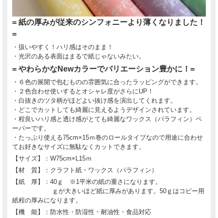
= 紙の厚みが従来のシンフォニーより薄くなりました！
=
・扱いやすく！ハリ感はそのまま！
・光沢のある表面はまるで紙じゃないみたい。
= やわらかなNewカラーでバリエーション豊かに！=
・６色の展開で包むものの雰囲気に合ったラッピングができます。
・２色合わせ使いするとオシャレ度がさらにUP！
・白抜きのツタ柄がほどよい抜け感を演出してくれます。
・どこでカットしても綺麗に見えるようデザインされています。
・程良いハリ感と透け感がとても綺麗なワックス（パラフィン）ペ
ーパーです。
・たっぷり使える75cm×15ｍ巻のロールタイプなので用途に合わせ
てお好きなサイズに無駄なくカットできます。
【サイズ】：W75cm×L15ｍ
【材 質】：クラフト紙・ワックス（パラフィン）
【紙 厚】：40ｇ ※1平米の紙の重さになります。
ｇが大きいほど紙に厚みがあります。50ｇはコピー用
紙程の厚みになります。
【機 能】：防水性・防湿性・耐油性・食品対応