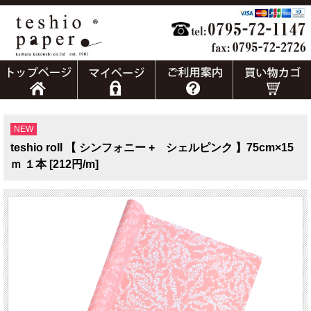
NEW
teshio roll 【 シンフォニー + シェルピンク 】75cm×15
ｍ １本 [212円/m]