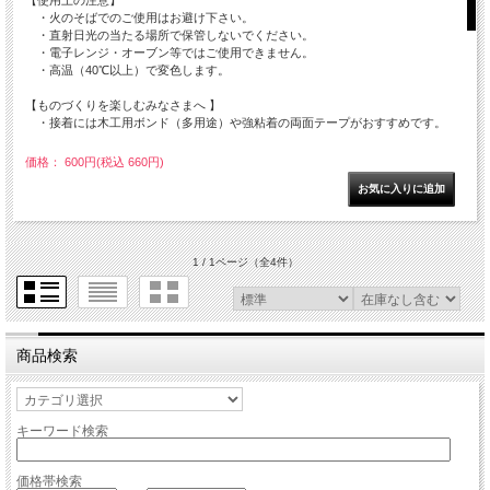
【使用上の注意】
・火のそばでのご使用はお避け下さい。
・直射日光の当たる場所で保管しないでください。
・電子レンジ・オーブン等ではご使用できません。
・高温（40℃以上）で変色します。
【ものづくりを楽しむみなさまへ 】
・接着には木工用ボンド（多用途）や強粘着の両面テープがおすすめです。
価格： 600円(税込 660円)
1 / 1ページ
（全4件）
商品検索
キーワード検索
価格帯検索