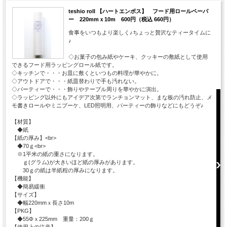
teshio roll 【ハートエンボス】 フード用ロールペーパ
ー 220mmｘ10m 600円（税込 660円）
食事をいつもより楽しく♪ちょっと贅沢なティータイムに
♪
◇お菓子の包み紙やケーキ、クッキーの敷紙として使用
できるフード用ラッピングロール紙です。
◇キッチンで・・・お皿に敷くといつもの料理が華やかに。
◇アウトドアで・・・紙皿替わりで手も汚れない。
◇パーティーで・・・飾りやテーブル周りを華やかに演出。
◇ラッピング以外にもアイデア次第でランチョンマット、まな板の汚れ防止、メ
モ書きロールやミニブーケ、LED照明用、パーティーの飾りなどにもどうぞ♪
【材質】
◆紙
【紙の厚み】<br>
◆70ｇ<br>
※1平米の紙の重さになります。
ｇ(グラム)が大きいほど紙の厚みがあります。
30ｇの紙は半紙程の厚みになります。
【機能】
◆簡易緩衝
【サイズ】
◆幅220mmｘ長さ10m
【PKG】
◆55Φｘ225mm 重量：200ｇ