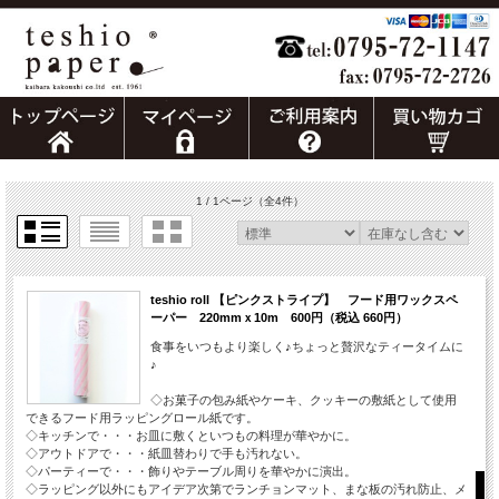
1 / 1ページ
（全4件）
teshio roll 【ピンクストライプ】 フード用ワックスペ
ーパー 220mmｘ10m 600円（税込 660円）
食事をいつもより楽しく♪ちょっと贅沢なティータイムに
♪
◇お菓子の包み紙やケーキ、クッキーの敷紙として使用
できるフード用ラッピングロール紙です。
◇キッチンで・・・お皿に敷くといつもの料理が華やかに。
◇アウトドアで・・・紙皿替わりで手も汚れない。
◇パーティーで・・・飾りやテーブル周りを華やかに演出。
◇ラッピング以外にもアイデア次第でランチョンマット、まな板の汚れ防止、メ