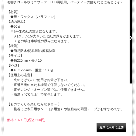
モ書きロールやミニブーケ、LED照明用、パーティーの飾りなどにもどうぞ♪
【材質】
◆紙・ワックス（パラフィン）
【紙の厚み】
◆50ｇ
※1平米の紙の重さになります。
ｇ(グラム)が大きいほど紙の厚みがあります。
30ｇの紙は半紙程の厚みになります。
【機能】
◆簡易防水/簡易耐油/簡易防湿
【サイズ】
◆幅220mmｘ長さ10m
【PKG】
◆45ｘ225mm 重量：188ｇ
【使用上の注意】
・火のそばでのご使用はお避け下さい。
・直射日光の当たる場所で保管しないでください。
・電子レンジ・オーブン等ではご使用できません。
・高温（40℃以上）で変色します。
【ものづくりを楽しむみなさまへ 】
・接着には木工用ボンド（多用途）や強粘着の両面テープがおすすめです。
価格： 600円(税込 660円)