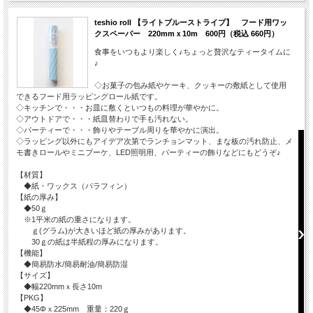
teshio roll 【ライトブルーストライプ】 フード用ワッ
クスペーパー 220mmｘ10m 600円（税込 660円）
食事をいつもより楽しく♪ちょっと贅沢なティータイムに
♪
◇お菓子の包み紙やケーキ、クッキーの敷紙として使用
できるフード用ラッピングロール紙です。
◇キッチンで・・・お皿に敷くといつもの料理が華やかに。
◇アウトドアで・・・紙皿替わりで手も汚れない。
◇パーティーで・・・飾りやテーブル周りを華やかに演出。
◇ラッピング以外にもアイデア次第でランチョンマット、まな板の汚れ防止、メ
モ書きロールやミニブーケ、LED照明用、パーティーの飾りなどにもどうぞ♪
【材質】
◆紙・ワックス（パラフィン）
【紙の厚み】
◆50ｇ
※1平米の紙の重さになります。
ｇ(グラム)が大きいほど紙の厚みがあります。
30ｇの紙は半紙程の厚みになります。
【機能】
◆簡易防水/簡易耐油/簡易防湿
【サイズ】
◆幅220mmｘ長さ10m
【PKG】
◆45Φｘ225mm 重量：220ｇ