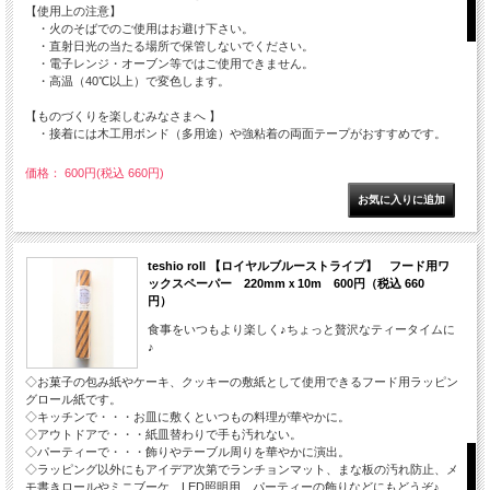
【使用上の注意】
・火のそばでのご使用はお避け下さい。
・直射日光の当たる場所で保管しないでください。
・電子レンジ・オーブン等ではご使用できません。
・高温（40℃以上）で変色します。
【ものづくりを楽しむみなさまへ 】
・接着には木工用ボンド（多用途）や強粘着の両面テープがおすすめです。
価格： 600円(税込 660円)
teshio roll 【ロイヤルブルーストライプ】 フード用ワ
ックスペーパー 220mmｘ10m 600円（税込 660
円）
食事をいつもより楽しく♪ちょっと贅沢なティータイムに
♪
◇お菓子の包み紙やケーキ、クッキーの敷紙として使用できるフード用ラッピン
グロール紙です。
◇キッチンで・・・お皿に敷くといつもの料理が華やかに。
◇アウトドアで・・・紙皿替わりで手も汚れない。
◇パーティーで・・・飾りやテーブル周りを華やかに演出。
◇ラッピング以外にもアイデア次第でランチョンマット、まな板の汚れ防止、メ
モ書きロールやミニブーケ、LED照明用、パーティーの飾りなどにもどうぞ♪