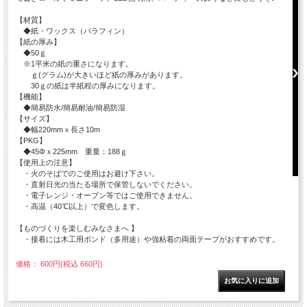
【材質】
◆紙・ワックス（パラフィン）
【紙の厚み】
◆50ｇ
※1平米の紙の重さになります。
ｇ(グラム)が大きいほど紙の厚みがあります。
30ｇの紙は半紙程の厚みになります。
【機能】
◆簡易防水/簡易耐油/簡易防湿
【サイズ】
◆幅220mmｘ長さ10m
【PKG】
◆45Φｘ225mm 重量：188ｇ
【使用上の注意】
・火のそばでのご使用はお避け下さい。
・直射日光の当たる場所で保管しないでください。
・電子レンジ・オーブン等ではご使用できません。
・高温（40℃以上）で変色します。
【ものづくりを楽しむみなさまへ 】
・接着には木工用ボンド（多用途）や強粘着の両面テープがおすすめです。
価格： 600円(税込 660円)