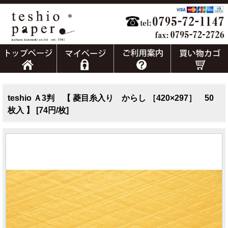
teshio Ａ3判 【 菱目糸入り からし ［420×297］ 50
枚入 】 [74円/枚]