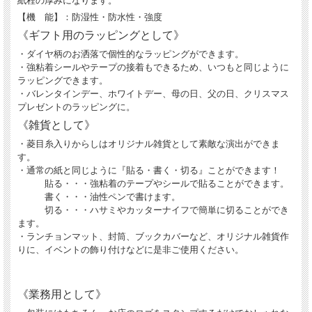
紙程の厚みになります。
【機 能】：防湿性・防水性・強度
《ギフト用のラッピングとして》
・ダイヤ柄のお洒落で個性的なラッピングができます。
・強粘着シールやテープの接着もできるため、いつもと同じように
ラッピングできます。
・バレンタインデー、ホワイトデー、母の日、父の日、クリスマス
プレゼントのラッピングに。
《雑貨として》
・菱目糸入りからしはオリジナル雑貨として素敵な演出ができま
す。
・通常の紙と同じように『貼る・書く・切る』ことができます！
貼る・・・強粘着のテープやシールで貼ることができます。
書く・・・油性ペンで書けます。
切る・・・ハサミやカッターナイフで簡単に切ることができ
ます。
・ランチョンマット、封筒、ブックカバーなど、オリジナル雑貨作
りに、イベントの飾り付けなどに是非ご使用ください。
《業務用として》