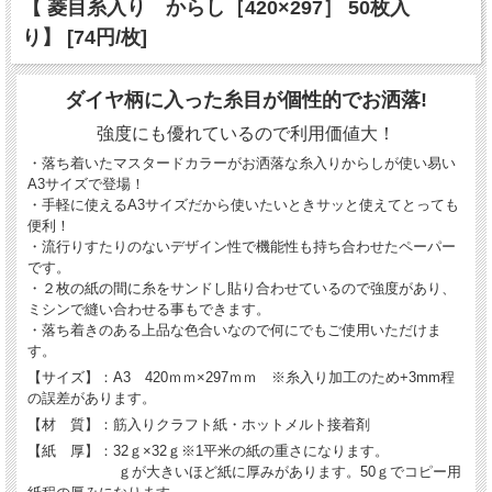
【 菱目糸入り からし［420×297］ 50枚入
り】 [74円/枚]
ダイヤ柄に入った糸目が個性的でお洒落!
強度にも優れているので利用価値大！
・落ち着いたマスタードカラーがお洒落な糸入りからしが使い易い
A3サイズで登場！
・手軽に使えるA3サイズだから使いたいときサッと使えてとっても
便利！
・流行りすたりのないデザイン性で機能性も持ち合わせたペーパー
です。
・２枚の紙の間に糸をサンドし貼り合わせているので強度があり、
ミシンで縫い合わせる事もできます。
・落ち着きのある上品な色合いなので何にでもご使用いただけま
す。
【サイズ】：A3 420ｍｍ×297ｍｍ ※糸入り加工のため+3mm程
の誤差があります。
【材 質】：筋入りクラフト紙・ホットメルト接着剤
【紙 厚】：32ｇ×32ｇ※1平米の紙の重さになります。
ｇが大きいほど紙に厚みがあります。50ｇでコピー用